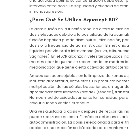
una actividad óptima su concentración debe estar p
intervalo entre dosis. La seguridad y eficacia de et
inmunosupresión.
¿para Qué Se Utiliza Aquasept 80?
La disminución en la función renal no altera la elimina
dosis elevadas debido a la posibilidad de la acumul
función hepática puede disminuir su eliminación, por l
dosis o la frecuencia de administración. El metronida
líquidos por vía oral o intravenosa (saliva, bilis, hu
vaginales). En el LCR alcanza niveles terapéuticos in
materna, por lo que no se recomienda en madres lacta
metronidazol, que tiene cierta actividad antibacteria
Ambos son aconsejables en la limpieza de zonas esp
industria alimentaria, entre otros. Un producto bacter
multiplicación de las células bacterianas, en lugar 
apropiadamente llamado «riptide» (resaca), transfo
Hemos medido cuidadosamente la intensidad, para qu
colour cuando vacíes el tanque.
Una vez ajustada la dosis y después de recibir las i
puede realizarse en casa. El médico debe analizar l
autoadministración. La dosis seleccionada para el 
paciente una erección satisfactoria para mantener r