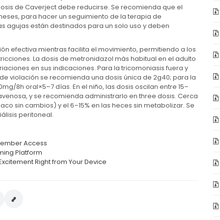
dosis de Caverject debe reducirse. Se recomienda que el
meses, para hacer un seguimiento de la terapia de
y las agujas están destinados para un solo uso y deben
ón efectiva mientras facilita el movimiento, permitiendo a los
stricciones. La dosis de metronidazol más habitual en el adulto
iaciones en sus indicaciones. Para la tricomoniasis fuera y
de violación se recomienda una dosis única de 2g40; para la
mg/8h oral×5–7 días. En el niño, las dosis oscilan entre 15–
ravenosa, y se recomienda administrarlo en three dosis. Cerca
aco sin cambios) y el 6–15% en las heces sin metabolizar. Se
lisis peritoneal.
t Member Access
ming Platform
Excitement Right from Your Device