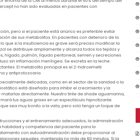
or encima de la CMI al menos durante el 50% del tiempo del
anercept no han sido evaluadas en pacientes con
ción, pero si el paciente está anúrico es preferible evitar
ación de sus metabolitos. En pacientes con deterioro de la
o que si la insuficiencia es grave será preciso modificar la
zol se distribuye ampliamente y alcanza todos los tejidos y
esos, hígado, pulmón, líquido peritoneal, semen y secreciones
cluso sin inflamación meníngea. Se excreta en la leche
ntes. El metabolito principal es el 2-hidroximetil
na y antiprotozoaria.
ecialmente delicadas, como en el sector de la sanidad o la
iostático está diseñado para inhibir el crecimiento y la
de matarlas directamente. Nuestro tinte de shade aguamarina,
rmará tus aguas grises en un espectáculo hipnotizante.
e sea muy bonito a la vista, pero solo tenga un toque de
nstrucciones y el entrenamiento adecuados, la administración
a habilidad y competencia del paciente para la
tratamiento con autoadministración debe proporcionar al
elaciones sexuales, mantenida no más de 60 minutos. Si la