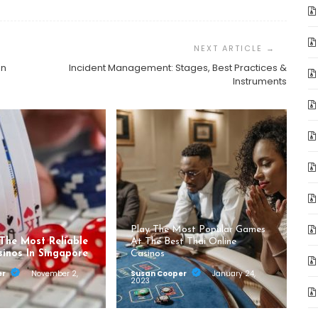
en
Incident Management: Stages, Best Practices &
Instruments
Play The Most Popular Games
 The Most Reliable
At The Best Thai Online
sinos In Singapore
Casinos
er
November 2,
Susan Cooper
January 24,
2023