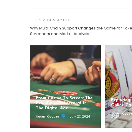
Post
Navigation
Why Multi-Chain Support Changes the Game for Tok
Screeners and Market Analysis
From Casino To Screen: The
Exploring
Evolution Of Baccarat In
Online Ca
The Digital Age
Susan Coop
Susan Cooper
July 27, 2024
2023