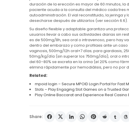
duración de la erección es mayor de 60 minutos, la 
paciente acuda a la consulta del médico cada tres 
autoadministración. El vial reconstituido, la jeringa 
desecharse después de utilizarlos (ver sección 6.6).
Su diseño flexible y adaptable garantiza una protecci
usuarios llevar a cabo sus actividades diarias sin re
es de 500mg/8h, sea oral o intravenoso, pero hay var
dentro del embarazo y como profilaxis ante un caso 
vaginosis, 500mg/12h oral×7 días; para giardiasis, 250
50mg/kg/día (sin superar los 750mg/día), oral o int
del 60–80% se excreta en la orina (el 20% como fárm
elimina rápidamente por hemodiálisis, pero no por diá
Related:
mpoid login – Secure MPOID Login Portal for Fas
Slots – Play Engaging Slot Games on a Trusted Ga
Play Online Baccarat and Experience Real Casino 
Share: