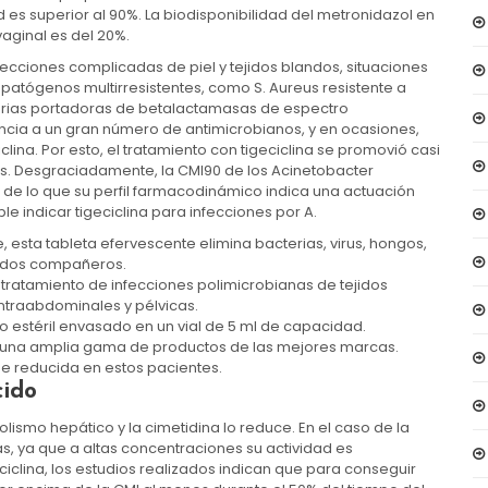
d es superior al 90%. La biodisponibilidad del metronidazol en
vaginal es del 20%.
fecciones complicadas de piel y tejidos blandos, situaciones
patógenos multirresistentes, como S. Aureus resistente a
cterias portadoras de betalactamasas de espectro
cia a un gran número de antimicrobianos, y en ocasiones,
iclina. Por esto, el tratamiento con tigeciclina se promovió casi
es. Desgraciadamente, la CMI90 de los Acinetobacter
, de lo que su perfil farmacodinámico indica una actuación
e indicar tigeciclina para infecciones por A.
e, esta tableta efervescente elimina bacterias, virus, hongos,
iados compañeros.
 tratamiento de infecciones polimicrobianas de tejidos
ntraabdominales y pélvicas.
do estéril envasado en un vial de 5 ml de capacidad.
 una amplia gama de productos de las mejores marcas.
e reducida en estos pacientes.
cido
lismo hepático y la cimetidina lo reduce. En el caso de la
as, ya que a altas concentraciones su actividad es
iclina, los estudios realizados indican que para conseguir