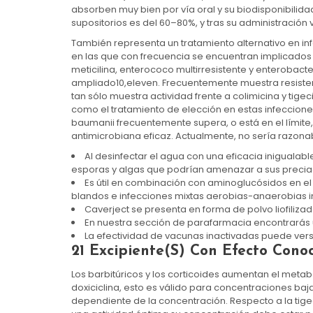
absorben muy bien por vía oral y su biodisponibilida
supositorios es del 60–80%, y tras su administración 
También representa un tratamiento alternativo en in
en las que con frecuencia se encuentran implicados 
meticilina, enterococo multirresistente y enteroba
ampliado10,eleven. Frecuentemente muestra resisten
tan sólo muestra actividad frente a colimicina y tigec
como el tratamiento de elección en estas infeccion
baumanii frecuentemente supera, o está en el límite
antimicrobiana eficaz. Actualmente, no sería razonabl
Al desinfectar el agua con una eficacia inigualabl
esporas y algas que podrían amenazar a sus prec
Es útil en combinación con aminoglucósidos en el
blandos e infecciones mixtas aerobias-anaerobias i
Caverject se presenta en forma de polvo liofiliza
En nuestra sección de parafarmacia encontrarás
La efectividad de vacunas inactivadas puede vers
21 Excipiente(s) Con Efecto Cono
Los barbitúricos y los corticoides aumentan el metabo
doxiciclina, esto es válido para concentraciones baj
dependiente de la concentración. Respecto a la tigec