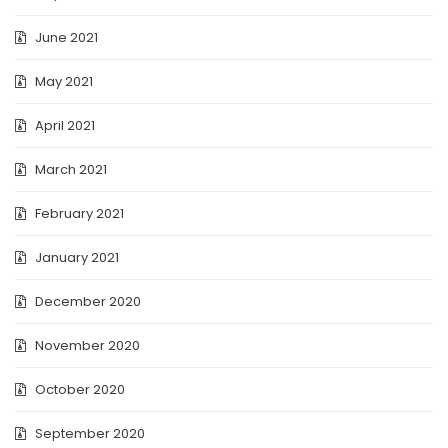
June 2021
May 2021
April 2021
March 2021
February 2021
January 2021
December 2020
November 2020
October 2020
September 2020