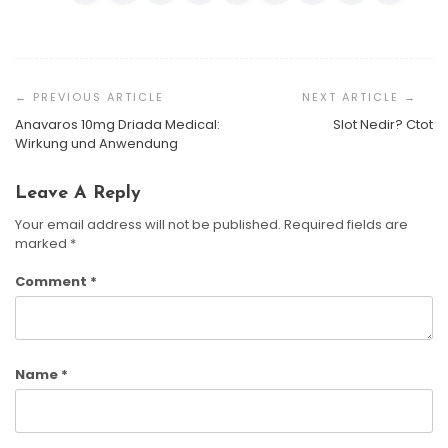
Post
Navigation
Anavaros 10mg Driada Medical:
Slot Nedir? Ctot
Wirkung und Anwendung
Leave A Reply
Your email address will not be published.
Required fields are
marked
*
Comment
*
Name
*