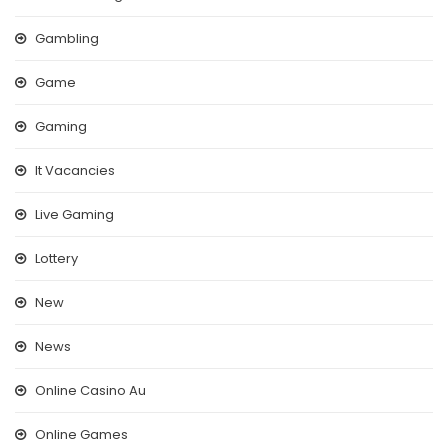
Gambling
Game
Gaming
It Vacancies
Live Gaming
Lottery
New
News
Online Casino Au
Online Games