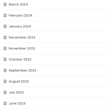
March 2024
February 2024
January 2024
December 2023
November 2023
October 2023
September 2023
August 2023
July 2023
June 2023