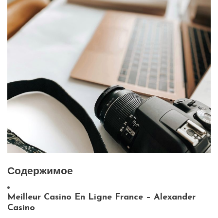
Содержимое
Meilleur Casino En Ligne France – Alexander
Casino