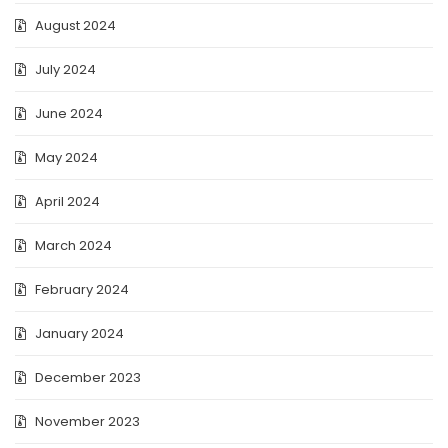
August 2024
July 2024
June 2024
May 2024
April 2024
March 2024
February 2024
January 2024
December 2023
November 2023