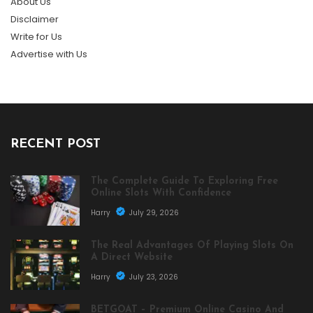
About Us
Disclaimer
Write for Us
Advertise with Us
RECENT POST
The Complete Guide To Exploring Free
Online Slots With Confidence
Harry
July 29, 2026
The Real Advantages Of Playing Slots On
A Direct Website
Harry
July 23, 2026
BETGOAT – Premium Online Casino And