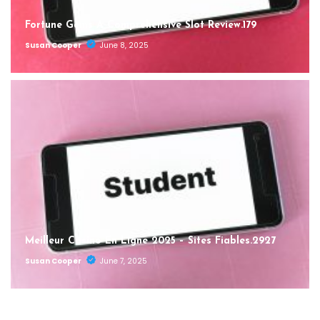
Fortune Gems A Comprehensive Slot Review.179
Susan Cooper
June 8, 2025
Meilleur Casino En Ligne 2025 – Sites Fiables.2927
Susan Cooper
June 7, 2025