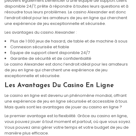
peuvent également bénéficier d’une équipe de support client
disponible 24/7, prête à répondre à toutes leurs questions et à
résoudre tous leurs problèmes. Le casino Alexander est donc
l’endroit idéal pour les amateurs de jeu en ligne qui cherchent
une expérience de jeu exceptionnelle et sécurisée.
Les avantages du casino Alexander :
Plus de 1 000 jeux de hasard, de table et de machine à sous
Connexion sécurisée et fiable
Équipe de support client disponible 24/7
Garantie de sécurité et de confidentialité
Le casino Alexander est donc l’endroit idéal pour les amateurs
de jeu en ligne qui cherchent une expérience de jeu
exceptionnelle et sécurisée.
Les Avantages Du Casino En Ligne
Le casino en ligne est devenu un phénomène mondial, offrant
une expérience de jeu en ligne sécurisée et accessible à tous.
Mais quels sont les avantages de jouer au casino en ligne ?
Le premier avantage est la flexibilité. Grâce au casino en ligne,
vous pouvez jouer à tout moment et partout, où que vous soyez.
Vous pouvez ainsi gérer votre temps et votre budget de jeu de
manière plus efficace.