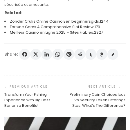
sécurisée et amusante.
Related:
Zonder Cruks Online Casino Een beginnersgids.1244
Fortune Gems A Comprehensive Slot Review.179
Meilleur Casino en Ligne 2025 – Sites Fiables.2927
Share:
Post
Navigation
Transform Your Fishing
Preliminary Coin Choices Icos
Experience with Big Bass
Vs Security Token Offerings
Bonanza Benefits!
Stos: What’s The Difference?