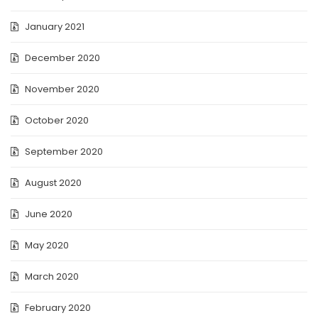
January 2021
December 2020
November 2020
October 2020
September 2020
August 2020
June 2020
May 2020
March 2020
February 2020