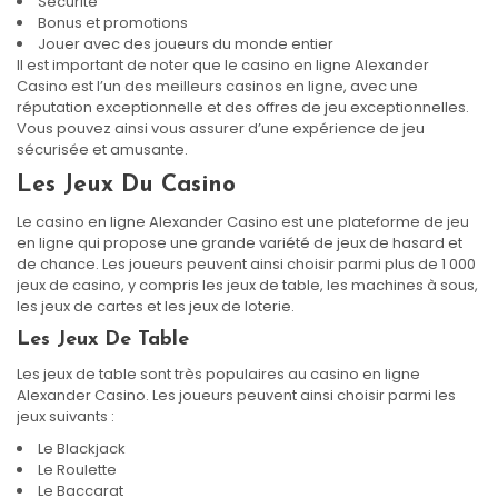
Sécurité
Bonus et promotions
Jouer avec des joueurs du monde entier
Il est important de noter que le casino en ligne Alexander
Casino est l’un des meilleurs casinos en ligne, avec une
réputation exceptionnelle et des offres de jeu exceptionnelles.
Vous pouvez ainsi vous assurer d’une expérience de jeu
sécurisée et amusante.
Les Jeux Du Casino
Le casino en ligne Alexander Casino est une plateforme de jeu
en ligne qui propose une grande variété de jeux de hasard et
de chance. Les joueurs peuvent ainsi choisir parmi plus de 1 000
jeux de casino, y compris les jeux de table, les machines à sous,
les jeux de cartes et les jeux de loterie.
Les Jeux De Table
Les jeux de table sont très populaires au casino en ligne
Alexander Casino. Les joueurs peuvent ainsi choisir parmi les
jeux suivants :
Le Blackjack
Le Roulette
Le Baccarat