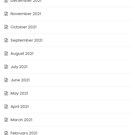
December 2021
November 2021
October 2021
September 2021
August 2021
July 2021
June 2021
May 2021
April 2021
March 2021
February 2021