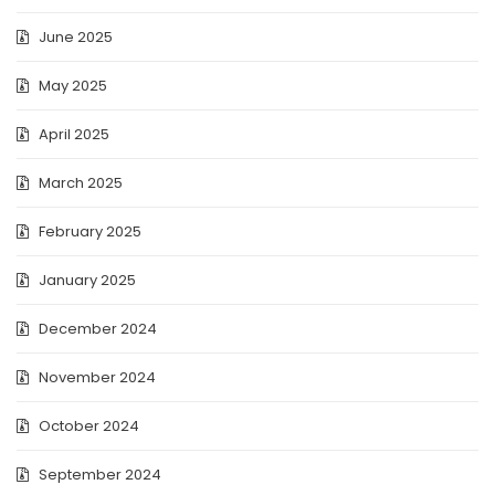
June 2025
May 2025
April 2025
March 2025
February 2025
January 2025
December 2024
November 2024
October 2024
September 2024