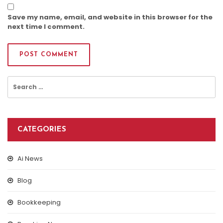
Save my name, email, and website in this browser for the
next time I comment.
Search
for:
CATEGORIES
Ai News
Blog
Bookkeeping