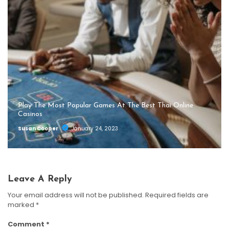
Play The Most Popular Games At The Best Thai Online
Casinos
Susan Cooper
January 24, 2023
Leave A Reply
Your email address will not be published.
Required fields are
marked
*
Comment
*