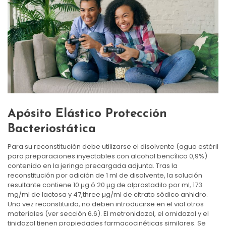
Apósito Elástico Protección
Bacteriostática
Para su reconstitución debe utilizarse el disolvente (agua estéril
para preparaciones inyectables con alcohol bencílico 0,9%)
contenido en la jeringa precargada adjunta. Tras la
reconstitución por adición de 1 ml de disolvente, la solución
resultante contiene 10 µg ó 20 µg de alprostadilo por ml, 173
mg/ml de lactosa y 47,three µg/ml de citrato sódico anhidro.
Una vez reconstituido, no deben introducirse en el vial otros
materiales (ver sección 6.6). El metronidazol, el ornidazol y el
tinidazol tienen propiedades farmacocinéticas similares. Se