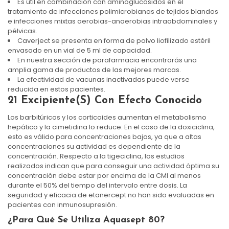
Es útil en combinación con aminoglucósidos en el
tratamiento de infecciones polimicrobianas de tejidos blandos
e infecciones mixtas aerobias-anaerobias intraabdominales y
pélvicas.
Caverject se presenta en forma de polvo liofilizado estéril
envasado en un vial de 5 ml de capacidad.
En nuestra sección de parafarmacia encontrarás una
amplia gama de productos de las mejores marcas.
La efectividad de vacunas inactivadas puede verse
reducida en estos pacientes.
21 Excipiente(s) Con Efecto Conocido
Los barbitúricos y los corticoides aumentan el metabolismo
hepático y la cimetidina lo reduce. En el caso de la doxiciclina,
esto es válido para concentraciones bajas, ya que a altas
concentraciones su actividad es dependiente de la
concentración. Respecto a la tigeciclina, los estudios
realizados indican que para conseguir una actividad óptima su
concentración debe estar por encima de la CMI al menos
durante el 50% del tiempo del intervalo entre dosis. La
seguridad y eficacia de etanercept no han sido evaluadas en
pacientes con inmunosupresión.
¿para Qué Se Utiliza Aquasept 80?