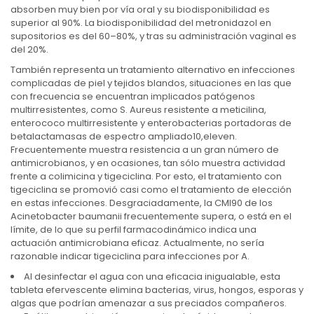
absorben muy bien por vía oral y su biodisponibilidad es
superior al 90%. La biodisponibilidad del metronidazol en
supositorios es del 60–80%, y tras su administración vaginal es
del 20%.
También representa un tratamiento alternativo en infecciones
complicadas de piel y tejidos blandos, situaciones en las que
con frecuencia se encuentran implicados patógenos
multirresistentes, como S. Aureus resistente a meticilina,
enterococo multirresistente y enterobacterias portadoras de
betalactamasas de espectro ampliado10,eleven.
Frecuentemente muestra resistencia a un gran número de
antimicrobianos, y en ocasiones, tan sólo muestra actividad
frente a colimicina y tigeciclina. Por esto, el tratamiento con
tigeciclina se promovió casi como el tratamiento de elección
en estas infecciones. Desgraciadamente, la CMI90 de los
Acinetobacter baumanii frecuentemente supera, o está en el
límite, de lo que su perfil farmacodinámico indica una
actuación antimicrobiana eficaz. Actualmente, no sería
razonable indicar tigeciclina para infecciones por A.
Al desinfectar el agua con una eficacia inigualable, esta
tableta efervescente elimina bacterias, virus, hongos, esporas y
algas que podrían amenazar a sus preciados compañeros.