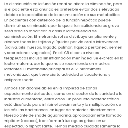
La disminución en la función renal no altera la eliminación, pero
si el paciente está anúrico es preferible evitar dosis elevadas
debido a la posibilidad de la acumulación de sus metabolitos.
En pacientes con deterioro de la función hepática puede
disminuir su eliminación, por lo que si la insuficiencia es grave
será preciso modificar la dosis o la frecuencia de
administración. El metronidazol se distribuye ampliamente y
alcanza todos los tejidos y líquidos por vía oral o intravenosa
(saliva, bilis, huesos, hígado, pulmón, líquido peritoneal, semen
y secreciones vaginales). En el LCR alcanza niveles
terapéuticos incluso sin inflamación meníngea. Se excreta en la
leche materna, por lo que no se recomienda en madres
lactantes. El metabolito principal es el 2-hidroximetil
metronidazol, que tiene cierta actividad antibacteriana y
antiprotozoaria.
Ambos son aconsejables en la limpieza de zonas
especialmente delicadas, como en el sector de la sanidad o la
industria alimentaria, entre otros. Un producto bacteriostático
está diseñado para inhibir el crecimiento y la multiplicación de
las células bacterianas, en lugar de matarlas directamente.
Nuestro tinte de shade aguamarina, apropiadamente llamado
«riptide» (resaca), transformará tus aguas grises en un
espectáculo hipnotizante. Hemos medido cuidadosamente la