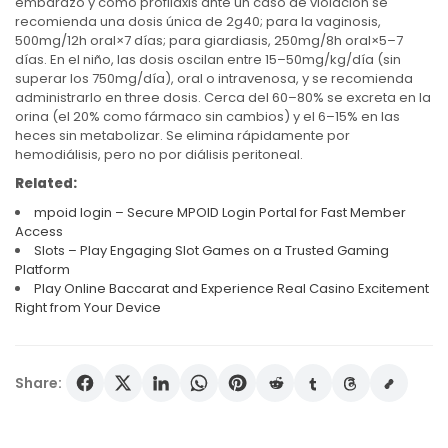
embarazo y como profilaxis ante un caso de violación se
recomienda una dosis única de 2g40; para la vaginosis,
500mg/12h oral×7 días; para giardiasis, 250mg/8h oral×5–7
días. En el niño, las dosis oscilan entre 15–50mg/kg/día (sin
superar los 750mg/día), oral o intravenosa, y se recomienda
administrarlo en three dosis. Cerca del 60–80% se excreta en la
orina (el 20% como fármaco sin cambios) y el 6–15% en las
heces sin metabolizar. Se elimina rápidamente por
hemodiálisis, pero no por diálisis peritoneal.
Related:
mpoid login – Secure MPOID Login Portal for Fast Member
Access
Slots – Play Engaging Slot Games on a Trusted Gaming
Platform
Play Online Baccarat and Experience Real Casino Excitement
Right from Your Device
Share: