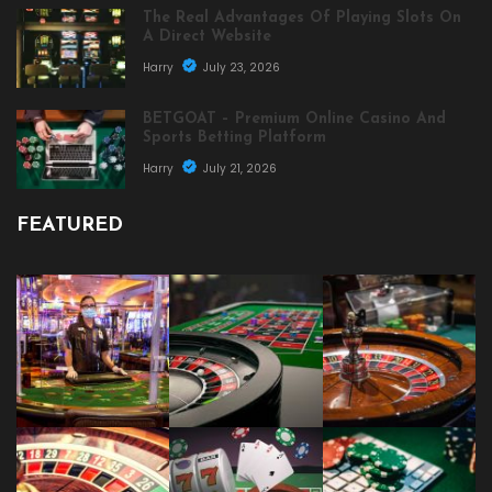
The Real Advantages Of Playing Slots On
A Direct Website
Harry
July 23, 2026
BETGOAT – Premium Online Casino And
Sports Betting Platform
Harry
July 21, 2026
FEATURED