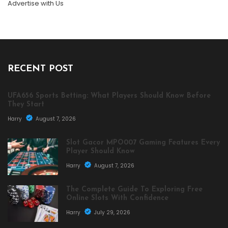
Advertise with Us
RECENT POST
UFA656 Sports Betting: What Players Should Know Before
They Start
Harry
August 7, 2026
Slot Gacor MPO007 Gaming Features Every
Player Should Know
Harry
August 7, 2026
The Complete Guide To Exploring Free
Online Slots With Confidence
Harry
July 29, 2026